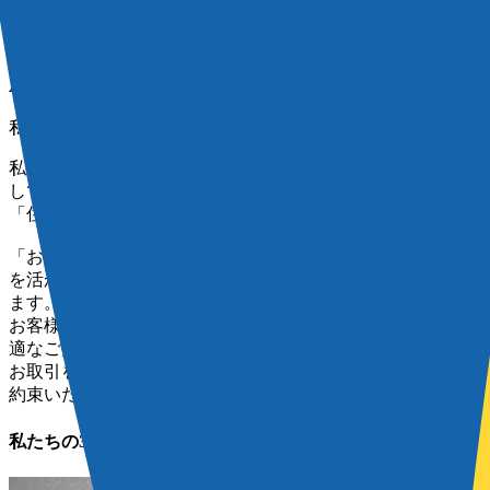
Next slide
VIEW MORE
ABOUT US
私たちについて
私たちは、賃貸物件の仲介から不動産管理、リフォーム、そ
して売買物件の仲介・買取、不動産コンサルティングまで、
「住」に関わる幅広いサービスをご提供しています。
「お客様ファースト」をモットーに、専門知識と豊富な経験
を活かし、何よりもお客様との「信頼関係」を大切にしてい
ます。
お客様一人ひとりの状況やご要望を丁寧にヒアリングし、最
適なご提案をすること。そして、最初から最後まで安心して
お取引を進めていただけるよう、きめ細やかなサポートをお
約束いたします。
私たちの3つの強み