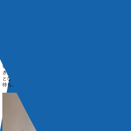
舟橋 大介
不動産賃貸業に約15年従事しております。 千林エリア周辺
はもちろん大阪府下の住居、店舗のことならお任せくださ
い。 お客さまのご要望をしっかりヒアリングさせていただ
き、的確な物件をご提案させていただきます。 不動産のこ
となら何でもお気軽にご相談ください。 ご来店を心よりお
待ちしております。